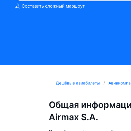
Составить сложный маршрут
Дешёвые авиабилеты
Авиакомпа
Общая информаци
Airmax S.A.