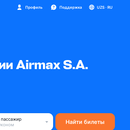
Профиль
Поддержка
UZS
· RU
и Airmax S.A.
1 пассажир
Найти билеты
Эконом