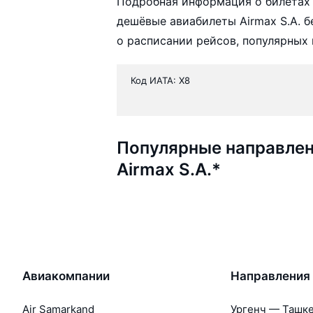
Подробная информация о билетах 
дешёвые авиабилеты Airmax S.A. 
о расписании рейсов, популярных 
Код ИАТА: X8
Популярные направлен
Airmax S.A.*
Авиакомпании
Направления
Air Samarkand
Ургенч — Ташк