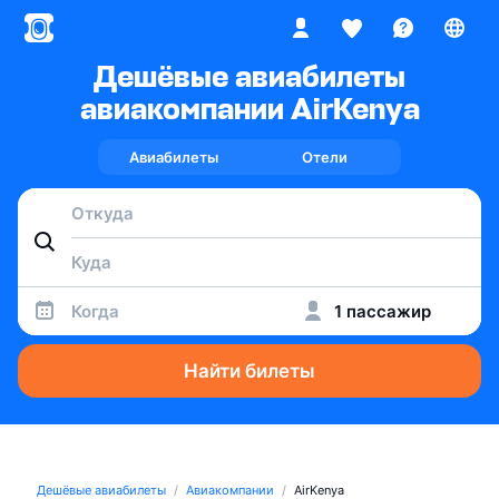
Дешёвые авиабилеты
авиакомпании AirKenya
Авиабилеты
Отели
Когда
1 пассажир
Найти билеты
Дешёвые авиабилеты
Авиакомпании
AirKenya