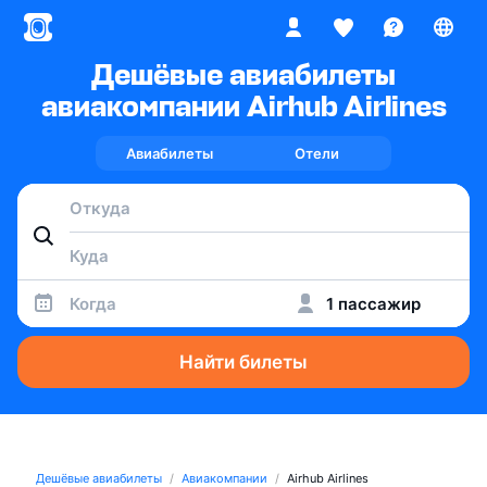
Дешёвые авиабилеты
авиакомпании Airhub Airlines
Авиабилеты
Отели
Когда
1 пассажир
Найти билеты
Дешёвые авиабилеты
Авиакомпании
Airhub Airlines