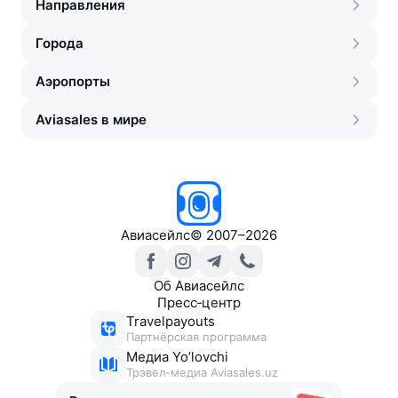
Направления
Города
Аэропорты
Aviasales в мире
Авиасейлс
©
2007–2026
Об Авиасейлс
Пресс‑центр
Travelpayouts
Партнёрская программа
Медиа Yo’lovchi
Трэвел‑медиа Aviasales.uz