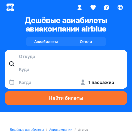
Дешёвые авиабилеты
авиакомпании airblue
Авиабилеты
Отели
Когда
1 пассажир
Найти билеты
Дешёвые авиабилеты
Авиакомпании
airblue