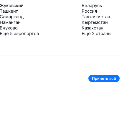
Жуковский
Беларусь
Ташкент
Россия
Самарканд
Таджикистан
Наманган
Кыргызстан
Внуково
Казахстан
Ещё 5 аэропортов
Ещё 2 страны
Принять всё
В приложении тоже удобно
Если цена на билет упадёт, сразу пришлём
уведомление
Рассылка с выгодными билетами