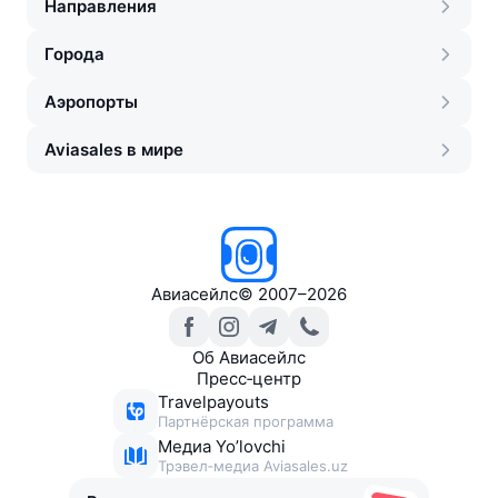
Направления
Города
Аэропорты
Aviasales в мире
Авиасейлс
©
2007–2026
Об Авиасейлс
Пресс‑центр
Travelpayouts
Партнёрская программа
Медиа Yo’lovchi
Трэвел‑медиа Aviasales.uz