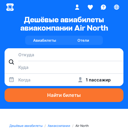
Дешёвые авиабилеты
авиакомпании Air North
Авиабилеты
Отели
Когда
1 пассажир
Найти билеты
Дешёвые авиабилеты
Авиакомпании
Air North