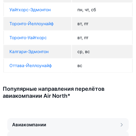
Уайтхорс-Эдмонтон
пн, чт, сб
Торонто-Йеллоунайф
вт, пт
Торонто-Уайтхорс
вт, пт
Калгари-Эдмонтон
ср, вс
Оттава-Йеллоунайф
вс
Популярные направления перелётов
авиакомпании Air North*
Авиакомпании