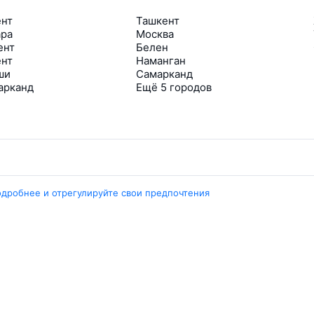
ент
Ташкент
ара
Москва
ент
Белен
ент
Наманган
ши
Самарканд
арканд
Ещё 5 городов
Travelpayouts
одробнее и отрегулируйте свои предпочтения
Партнёрская программа
Медиа Yo’lovchi
Трэвел‑медиа Aviasales.uz