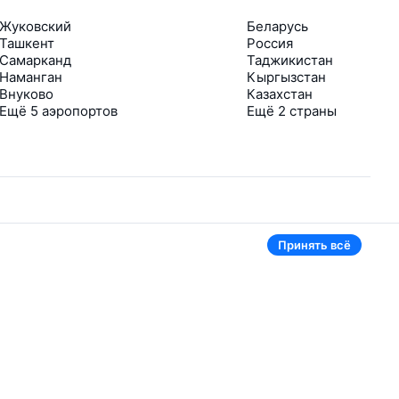
Жуковский
Беларусь
Ташкент
Россия
Самарканд
Таджикистан
Наманган
Кыргызстан
Внуково
Казахстан
Ещё 5 аэропортов
Ещё 2 страны
Принять всё
В приложении тоже удобно
Если цена на билет упадёт, сразу пришлём
уведомление
Рассылка с выгодными билетами