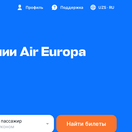
Профиль
Поддержка
UZS
· RU
и Air Europa
1 пассажир
Найти билеты
Эконом