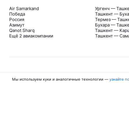
Air Samarkand
Ургенч — Ташк
Победа
Ташкент — Бух
Россия
Термез — Ташк
Азимут
Бухара — Ташк
Qanot Sharq
Ташкент — Кар
Ещё 2 авиакомпании
Ташкент — Сам
Об Авиасейлс
Мы используем куки и аналогичные технологии —
узнайте п
Авиасейлс
Пресс‑центр
©
2007–2026
Юридические документы