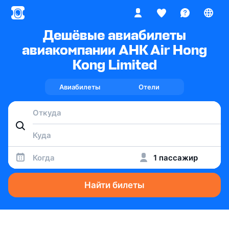
Дешёвые авиабилеты
авиакомпании AHK Air Hong
Kong Limited
Авиабилеты
Отели
Когда
1 пассажир
Найти билеты