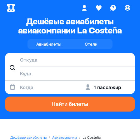
Дешёвые авиабилеты
авиакомпании La Costeña
Авиабилеты
Отели
Когда
1 пассажир
Найти билеты
Дешёвые авиабилеты
Авиакомпании
La Costeña