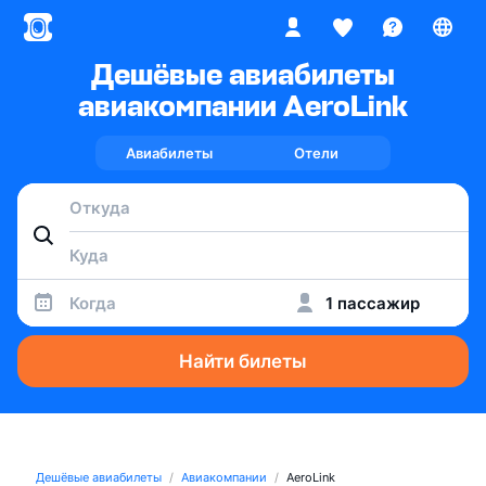
Дешёвые авиабилеты
авиакомпании AeroLink
Авиабилеты
Отели
Когда
1 пассажир
Найти билеты
Дешёвые авиабилеты
Авиакомпании
AeroLink