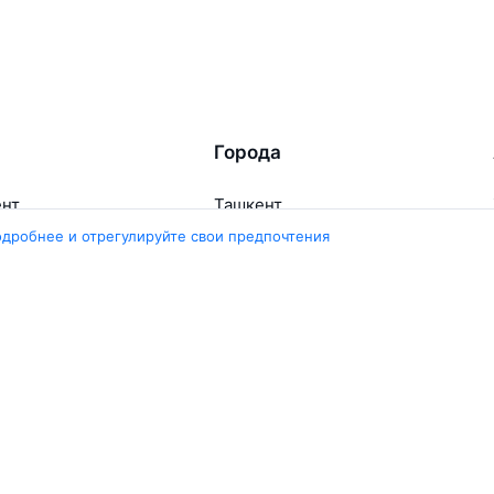
Города
ент
Ташкент
ара
Москва
одробнее и отрегулируйте свои предпочтения
ент
Белен
ент
Наманган
ши
Самарканд
арканд
Ещё 5 городов
Travelpayouts