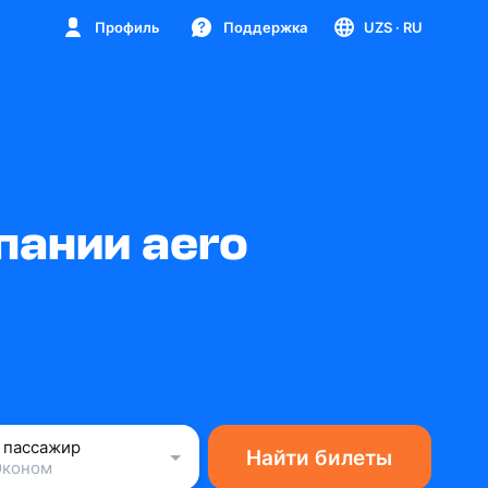
Профиль
Поддержка
UZS
· RU
пании aero
1 пассажир
Найти билеты
Эконом