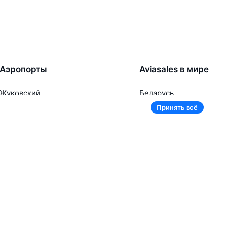
Аэропорты
Aviasales в мире
Жуковский
Беларусь
Ташкент
Россия
Принять всё
Самарканд
Таджикистан
Наманган
Кыргызстан
Внуково
Казахстан
Ещё 5 аэропортов
Ещё 2 страны
В приложении тоже удобно