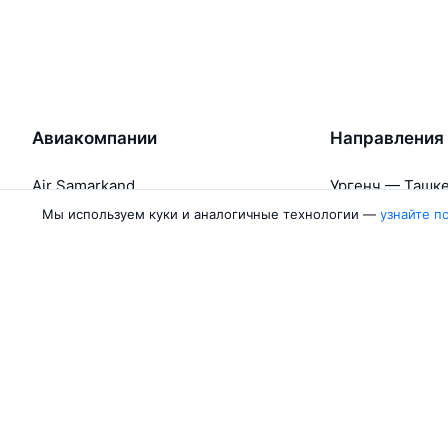
Авиакомпании
Направления
Air Samarkand
Ургенч — Ташк
Победа
Ташкент — Бух
Мы используем куки и аналогичные технологии —
узнайте п
Россия
Термез — Ташк
Азимут
Бухара — Ташк
Qanot Sharq
Ташкент — Кар
Ещё 2 авиакомпании
Ташкент — Сам
Об Авиасейлс
Авиасейлс
Пресс‑центр