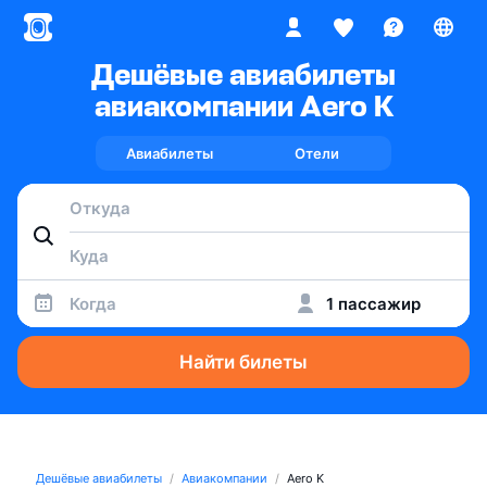
Дешёвые авиабилеты
авиакомпании Aero K
Авиабилеты
Отели
Когда
1 пассажир
Найти билеты
Дешёвые авиабилеты
Авиакомпании
Aero K