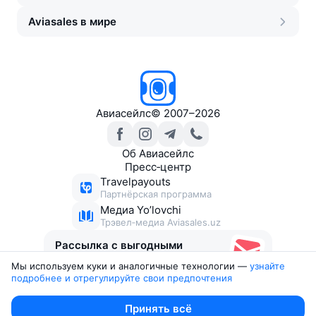
Aviasales в мире
Авиасейлс
©
2007–2026
Об Авиасейлс
Пресс‑центр
Travelpayouts
Партнёрская программа
Медиа Yo’lovchi
Трэвел‑медиа Aviasales.uz
Рассылка с выгодными
билетами
Мы используем куки и аналогичные технологии —
узнайте 
подробнее и отрегулируйте свои предпочтения
Юридические документы
Принять всё