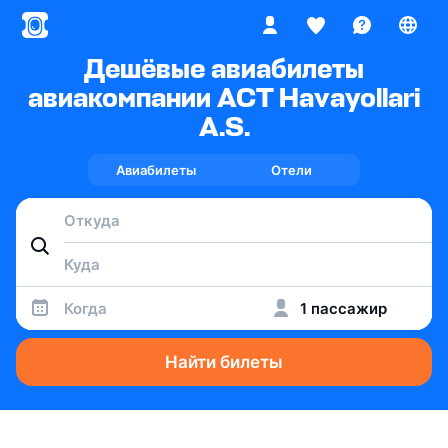
Дешёвые авиабилеты
авиакомпании ACT Havayollari
A.S.
Авиабилеты
Отели
Когда
1 пассажир
Найти билеты