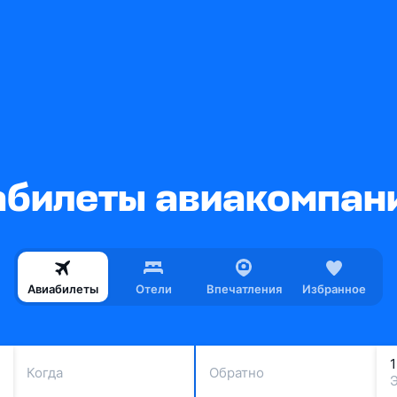
илеты авиакомпании
Авиабилеты
Отели
Впечатления
Избранное
Когда
Обратно