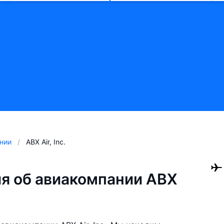
нии
ABX Air, Inc.
я об авиакомпании ABX