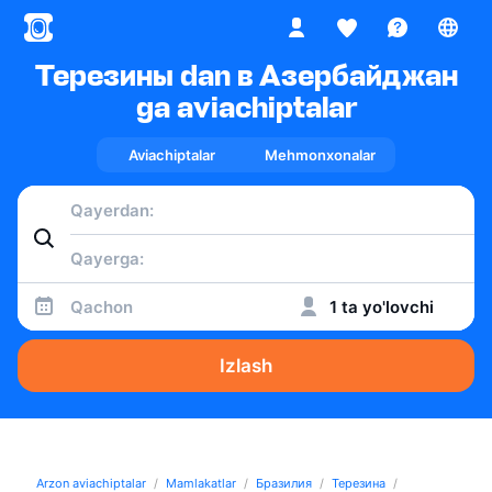
Терезины dan в Азербайджан
ga aviachiptalar
Aviachiptalar
Mehmonxonalar
Qachon
1 ta yo'lovchi
Izlash
Arzon aviachiptalar
Mamlakatlar
Бразилия
Терезина