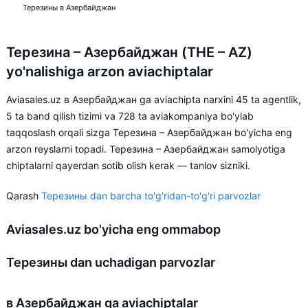
Терезины в Азербайджан
Терезина – Азербайджан (THE – AZ)
yo'nalishiga arzon aviachiptalar
Aviasales.uz в Азербайджан ga aviachipta narxini 45 ta agentlik,
5 ta band qilish tizimi va 728 ta aviakompaniya bo'ylab
taqqoslash orqali sizga Терезина – Азербайджан bo'yicha eng
arzon reyslarni topadi. Терезина – Азербайджан samolyotiga
chiptalarni qayerdan sotib olish kerak — tanlov sizniki.
Qarash
Терезины dan barcha to'g'ridan-to'g'ri parvozlar
Aviasales.uz bo'yicha eng ommabop
Терезины dan uchadigan parvozlar
в Азербайджан ga aviachiptalar