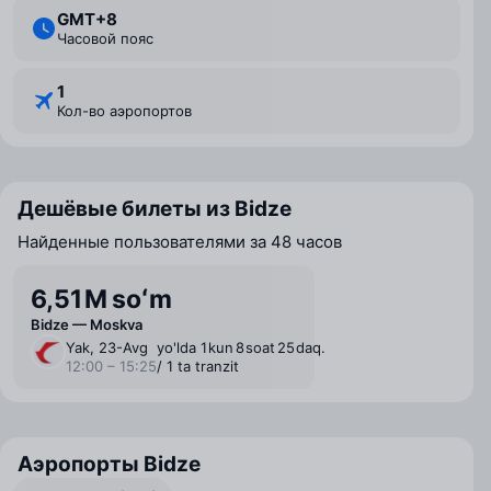
GMT+8
Часовой пояс
1
Кол-во аэропортов
Дешёвые билеты из Bidze
Найденные пользователями за 48 часов
6,51 M soʻm
Bidze — Moskva
Yak, 23-Avg
yo'lda 1 ⁠kun 8 ⁠soat 25 ⁠daq.
12:00 – 15:25
/ 1 ta tranzit
Аэропорты Bidze