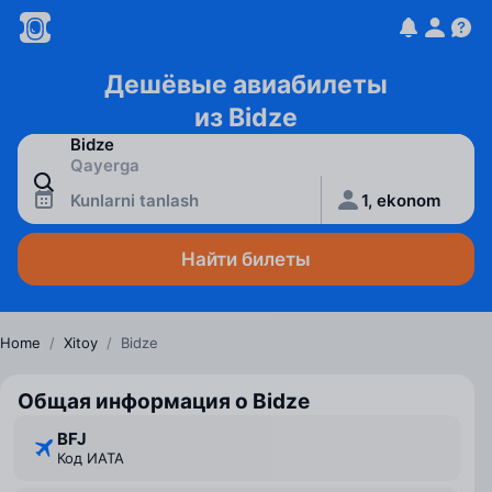
Дешёвые авиабилеты
из Bidze
Kunlarni tanlash
1, ekonom
Найти билеты
Home
/
Xitoy
/
Bidze
Общая информация о Bidze
BFJ
Код ИАТА