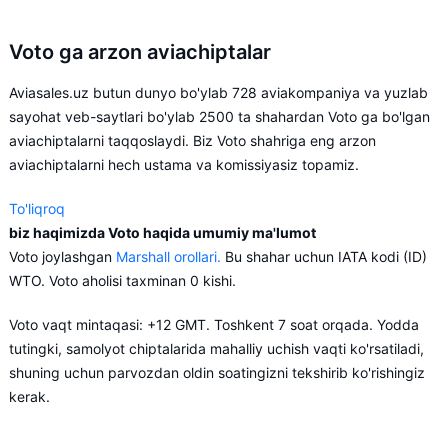
Voto ga arzon aviachiptalar
Aviasales.uz butun dunyo bo'ylab 728 aviakompaniya va yuzlab
sayohat veb-saytlari bo'ylab 2500 ta shahardan Voto ga bo'lgan
aviachiptalarni taqqoslaydi. Biz Voto shahriga eng arzon
aviachiptalarni hech ustama va komissiyasiz topamiz.
To'liqroq
biz haqimizda Voto haqida umumiy ma'lumot
Aviasales.uz reysdagi o'z xohishingiz va moliyaviy
Voto joylashgan
Marshall orollari.
Bu shahar uchun IATA kodi (ID)
imkoniyatlaringizga mos keladigan shart-sharoitlarni tanlashingiz
WTO. Voto aholisi taxminan 0 kishi.
uchun Voto shahriga chiptalarni oldindan sotib olishni maslahat
beradi.
Voto vaqt mintaqasi: +12 GMT. Toshkent 7 soat orqada. Yodda
tutingki, samolyot chiptalarida mahalliy uchish vaqti ko'rsatiladi,
shuning uchun parvozdan oldin soatingizni tekshirib ko'rishingiz
kerak.