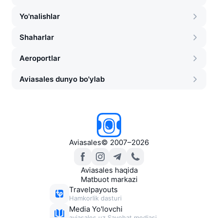
Yo'nalishlar
Shaharlar
Aeroportlar
Aviasales dunyo bo'ylab
Aviasales
©
2007–2026
Aviasales haqida
Matbuot markazi
Travelpayouts
Hamkorlik dasturi
Media Yo'lovchi
aviasales.uz Sayohat mediasi