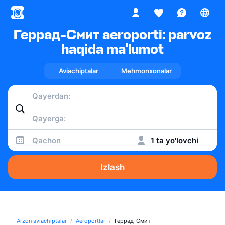
Геррад-Смит aeroporti: parvoz
haqida ma'lumot
Aviachiptalar
Mehmonxonalar
Qachon
1 ta yo'lovchi
Izlash
Arzon aviachiptalar
Aeroportlar
Геррад-Смит