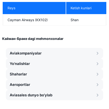
Reys
Ketish kunlari
Cayman Airways
(KX102)
Shan
Кайман-Браке dagi mehmonxonalar
Aviakompaniyalar
Yo'nalishlar
Shaharlar
Aeroportlar
Aviasales dunyo bo'ylab