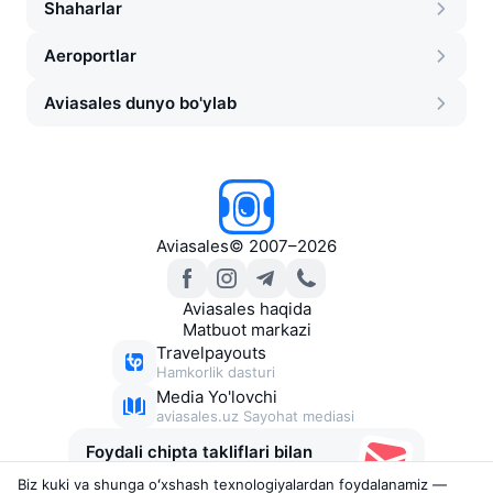
Shaharlar
Aeroportlar
Aviasales dunyo bo'ylab
Aviasales
©
2007–2026
Aviasales haqida
Matbuot markazi
Travelpayouts
Hamkorlik dasturi
Media Yo'lovchi
aviasales.uz Sayohat mediasi
Foydali chipta takliflari bilan
xabarlar
Biz kuki va shunga oʻxshash texnologiyalardan foydalanamiz —