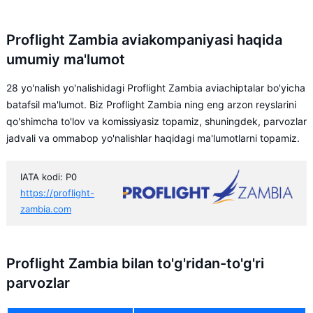
Proflight Zambia aviakompaniyasi haqida
umumiy ma'lumot
28 yo'nalish yo'nalishidagi Proflight Zambia aviachiptalar bo'yicha
batafsil ma'lumot. Biz Proflight Zambia ning eng arzon reyslarini
qo'shimcha to'lov va komissiyasiz topamiz, shuningdek, parvozlar
jadvali va ommabop yo'nalishlar haqidagi ma'lumotlarni topamiz.
IATA kodi: P0
https://proflight-
zambia.com
Proflight Zambia bilan to'g'ridan-to'g'ri
parvozlar