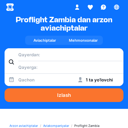
Proflight Zambia dan arzon
aviachiptalar
Aviachiptalar
Mehmonxonalar
Qachon
1 ta yo'lovchi
Izlash
Arzon aviachiptalar
Aviakompaniyalar
Proflight Zambia