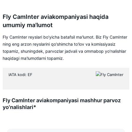
Fly CamInter aviakompaniyasi haqida
umumiy ma'lumot
Fly CamInter reyslari bo'yicha batafsil ma'lumot. Biz Fly CamInter
ning eng arzon reyslarini qo'shimcha to'lov va komissiyasiz
topamiz, shuningdek, parvozlar jadvali va ommabop yo'nalishlar
haqidagi ma'lumotlarni topamiz.
IATA kodi: EF
Fly CamInter aviakompaniyasi mashhur parvoz
yo'nalishlari*