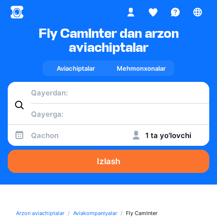
Fly CamInter dan arzon
aviachiptalar
Aviachiptalar
Mehmonxonalar
Qachon
1 ta yo'lovchi
Izlash
Arzon aviachiptalar
Aviakompaniyalar
Fly CamInter