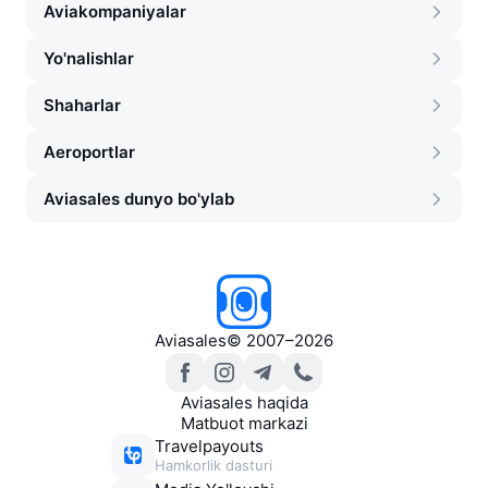
Aviakompaniyalar
Yo'nalishlar
Shaharlar
Aeroportlar
Aviasales dunyo bo'ylab
Aviasales
©
2007–2026
Aviasales haqida
Matbuot markazi
Travelpayouts
Hamkorlik dasturi