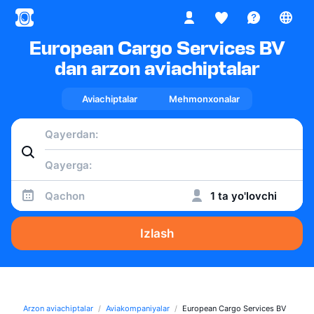
European Cargo Services BV
dan arzon aviachiptalar
Aviachiptalar
Mehmonxonalar
Qachon
1 ta yo'lovchi
Izlash
Arzon aviachiptalar
Aviakompaniyalar
European Cargo Services BV