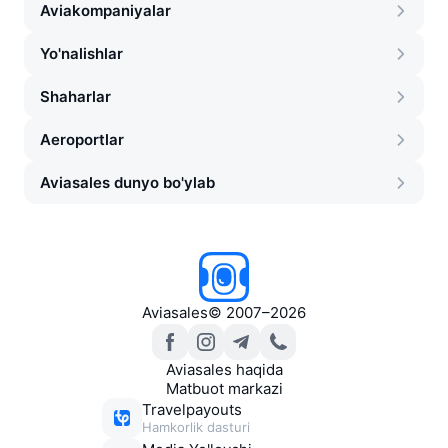
Aviakompaniyalar
Yo'nalishlar
Shaharlar
Aeroportlar
Aviasales dunyo bo'ylab
Aviasales
©
2007–2026
Aviasales haqida
Matbuot markazi
Travelpayouts
Hamkorlik dasturi