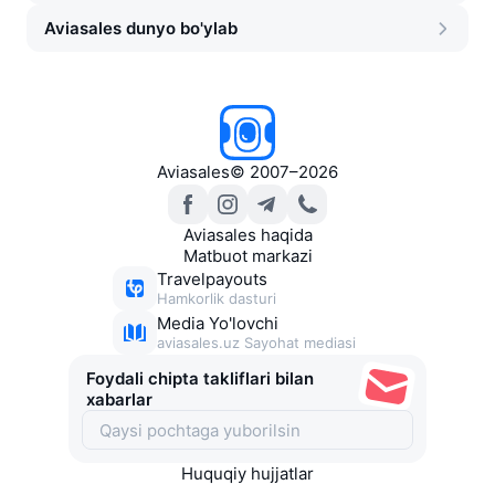
Aviasales dunyo bo'ylab
Aviasales
©
2007–2026
Aviasales haqida
Matbuot markazi
Travelpayouts
Hamkorlik dasturi
Media Yo'lovchi
aviasales.uz Sayohat mediasi
Foydali chipta takliflari bilan
xabarlar
Huquqiy hujjatlar