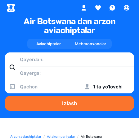
Air Botswana dan arzon
aviachiptalar
Aviachiptalar
Mehmonxonalar
Qachon
1 ta yo'lovchi
Izlash
Arzon aviachiptalar
Aviakompaniyalar
Air Botswana