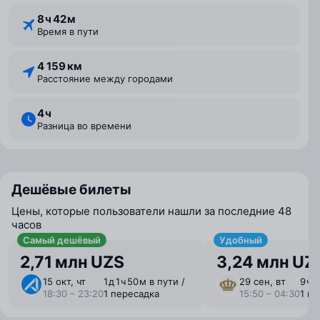
8 ⁠ч 42 ⁠м
Время в пути
4 159 км
Расстояние между городами
4 ⁠ч
Разница во времени
Дешёвые билеты
Цены, которые пользователи нашли за последние 48
часов
Самый дешёвый
Удобный
2,71 млн UZS
3,24 млн UZ
15 окт, чт
1 ⁠д 1 ⁠ч 50 ⁠м в пути /
29 сен, вт
9 ⁠ч 
18:30 – 23:20
1 пересадка
15:50 – 04:30
1 п