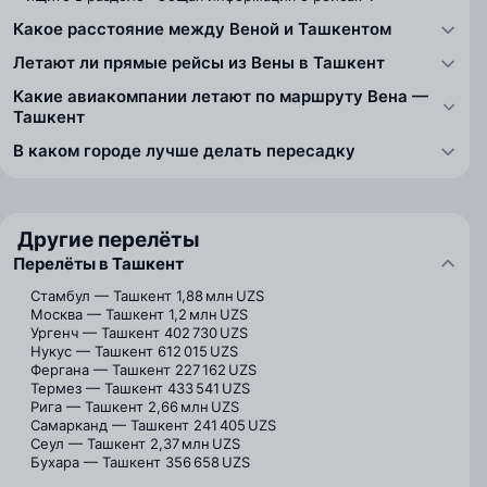
Какое расстояние между Веной и Ташкентом
Летают ли прямые рейсы из Вены в Ташкент
Какие авиакомпании летают по маршруту Вена —
Ташкент
В каком городе лучше делать пересадку
Другие перелёты
Перелёты в Ташкент
Стамбул — Ташкент
1,88 млн UZS
Москва — Ташкент
1,2 млн UZS
Ургенч — Ташкент
402 730 UZS
Нукус — Ташкент
612 015 UZS
Фергана — Ташкент
227 162 UZS
Термез — Ташкент
433 541 UZS
Рига — Ташкент
2,66 млн UZS
Самарканд — Ташкент
241 405 UZS
Сеул — Ташкент
2,37 млн UZS
Бухара — Ташкент
356 658 UZS