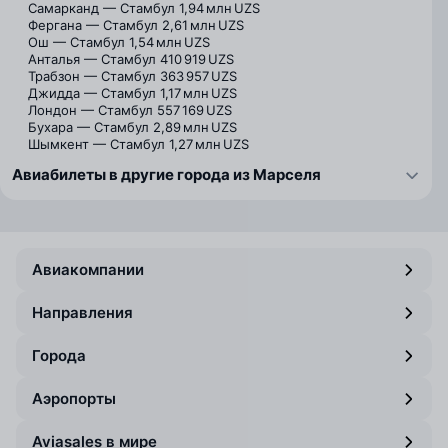
Самарканд — Стамбул
1,94 млн UZS
Фергана — Стамбул
2,61 млн UZS
Ош — Стамбул
1,54 млн UZS
Анталья — Стамбул
410 919 UZS
Трабзон — Стамбул
363 957 UZS
Джидда — Стамбул
1,17 млн UZS
Лондон — Стамбул
557 169 UZS
Бухара — Стамбул
2,89 млн UZS
Шымкент — Стамбул
1,27 млн UZS
Авиабилеты в другие города из Марселя
Авиакомпании
Направления
Города
Аэропорты
Aviasales в мире