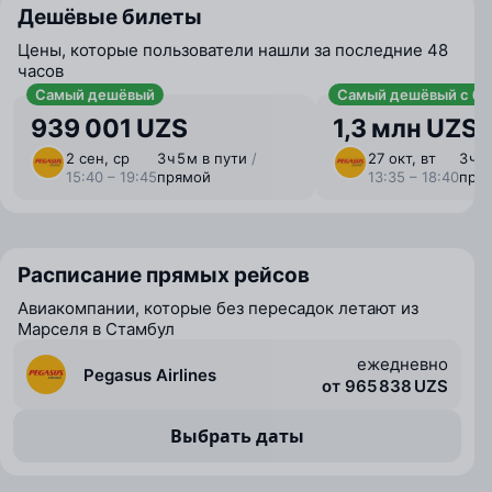
Дешёвые билеты
Цены, которые пользователи нашли за последние 48
часов
Самый дешёвый
Самый дешёвый с ба
939 001 UZS
1,3 млн UZS
2 сен, ср
3 ⁠ч 5 ⁠м в пути
/
27 окт, вт
3 ⁠ч 
15:40 – 19:45
прямой
13:35 – 18:40
пря
Расписание прямых рейсов
Авиакомпании, которые без пересадок летают из
Марселя в Стамбул
ежедневно
Pegasus Airlines
от 965 838 UZS
Выбрать даты