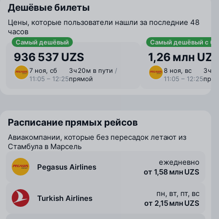
Дешёвые билеты
Цены, которые пользователи нашли за последние 48
часов
Самый дешёвый
Самый дешёвый с ба
936 537 UZS
1,26 млн UZ
7 ноя, сб
3 ⁠ч 20 ⁠м в пути
/
8 ноя, вс
3 ⁠ч 
11:05 – 12:25
прямой
11:05 – 12:25
пря
Расписание прямых рейсов
Авиакомпании, которые без пересадок летают из
Стамбула в Марсель
ежедневно
Pegasus Airlines
от 1,58 млн UZS
пн, вт, пт, вс
Turkish Airlines
от 2,15 млн UZS