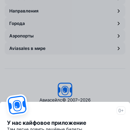
Направления
Города
Аэропорты
Aviasales в мире
Авиасейлс
© 2007–2026
0+
Об Авиасейлс
Пресс‑центр
У нас кайфовое приложение
Travelpayouts
Там легче ловить дешёвые билеты