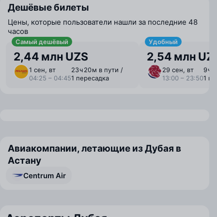
Дешёвые билеты
Цены, которые пользователи нашли за последние 48
часов
Самый дешёвый
Удобный
2,44 млн UZS
2,54 млн UZ
1 сен, вт
23 ⁠ч 20 ⁠м в пути /
29 сен, вт
9 ⁠ч 
04:25 – 04:45
1 пересадка
13:00 – 23:50
1 п
Авиакомпании, летающие из Дубая в
Астану
Centrum Air