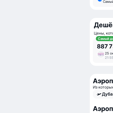
Самы
Дешё
Цены, кот
Самый д
887 
25 ок
21:5
Аэроп
Из которы
Дуба
Аэроп