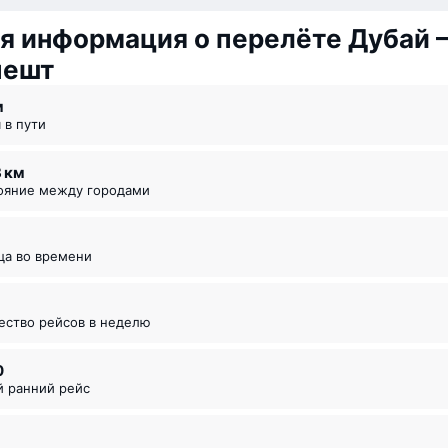
я информация о перелёте Дубай 
пешт
⁠м
я в пути
3 км
тояние между городами
ица во времени
чество рейсов в неделю
0
й ранний рейс