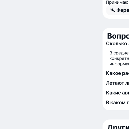
Принимающ
Фере
Вопро
Сколько 
В средне
конкретн
информац
Какое ра
Летают л
Какие ав
В каком 
Друг