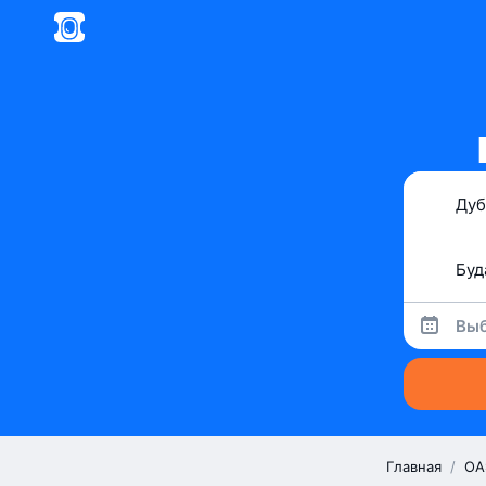
Выб
Главная
/
ОА