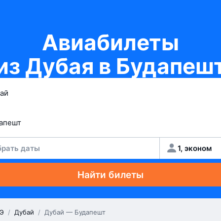
Авиабилеты
из Дубая в Будапеш
рать даты
1, эконом
Найти билеты
Э
/
Дубай
/
Дубай — Будапешт