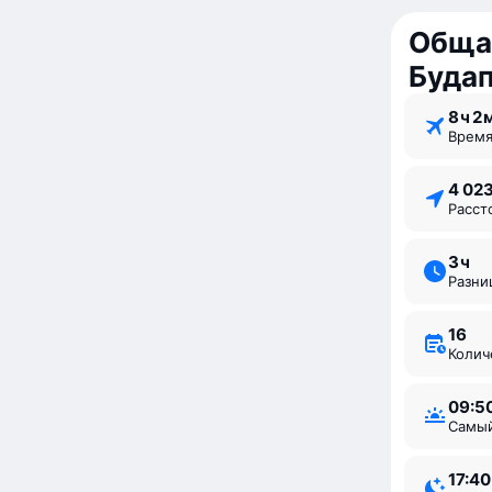
Обща
Буда
8 ⁠ч 2 
Врем
4 02
Расс
3 ⁠ч
Разн
16
Коли
09:5
Самы
17:40