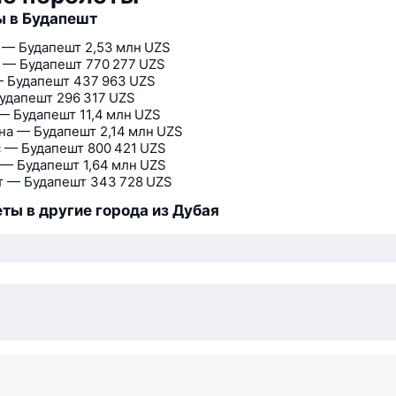
 в Будапешт
 — Будапешт
2,53 млн UZS
 — Будапешт
770 277 UZS
 Будапешт
437 963 UZS
удапешт
296 317 UZS
— Будапешт
11,4 млн UZS
на — Будапешт
2,14 млн UZS
 — Будапешт
800 421 UZS
— Будапешт
1,64 млн UZS
т — Будапешт
343 728 UZS
ты в другие города из Дубая