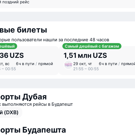
й поздний рейс
вые билеты
орые пользователи нашли за последние 48 часов
ешёвый
Самый дешёвый с багажом
736 UZS
1,51 млн UZS
т, вс
6 ⁠ч в пути
/
прямой
29 окт, чт
6 ⁠ч в пути
/
прямо
5 – 00:55
21:55 – 00:55
орты Дубая
х выполняются рейсы в Будапешт
й (DXB)
орты Будапешта