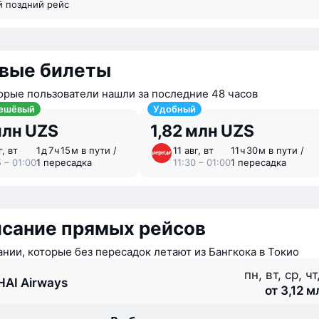
й поздний рейс
вые билеты
орые пользователи нашли за последние 48 часов
ешёвый
Удобный
млн UZS
1,82 млн UZS
г, вт
1 ⁠д 7 ⁠ч 15 ⁠м в пути /
11 авг, вт
11 ⁠ч 30 ⁠м в пути /
 – 01:00
1 пересадка
11:30 – 01:00
1 пересадка
исание прямых рейсов
нии, которые без пересадок летают из Бангкока в Токио
пн, вт, ср, чт
HAI Airways
от 3,12 