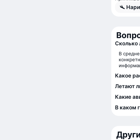
Нари
Вопро
Сколько 
В средне
конкретн
информац
Какое ра
Летают л
Какие ав
В каком 
Друг