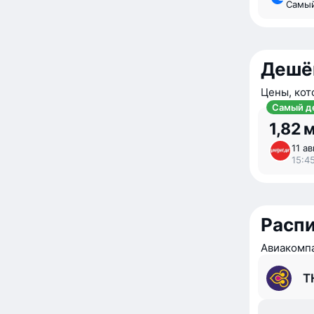
Самы
Дешё
Цены, кот
Самый д
1,82 
11 ав
15:45
Расп
Авиакомпа
T