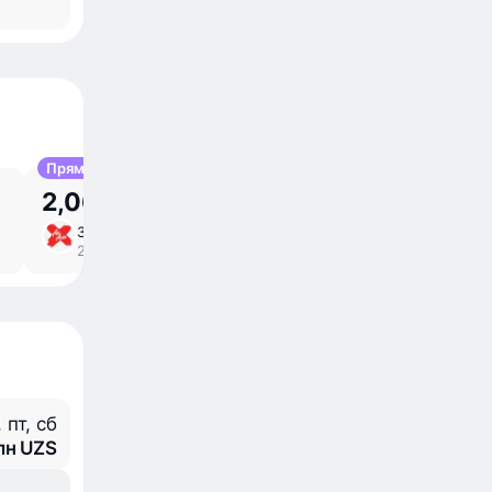
Прямой
2,06 млн UZS
31 авг, пн
6 ⁠ч 30 ⁠м в пути
/
23:30 – 08:00
прямой
, пт, сб
млн UZS