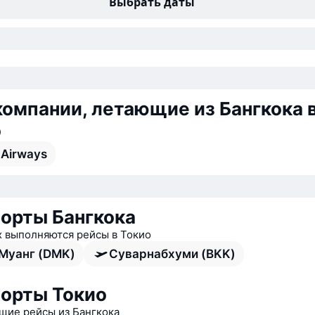
Выбрать даты
омпании, летающие из Бангкока 
о
 Airways
орты Бангкока
х выполняются рейсы в Токио
Муанг (DMK)
Суварнабхуми (BKK)
орты Токио
ие рейсы из Бангкока