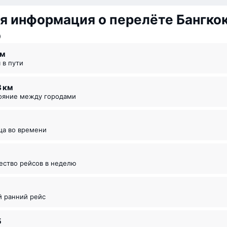
 информация о перелёте Бангко
о
 ⁠м
я в пути
8 км
тояние между городами
ица во времени
чество рейсов в неделю
5
й ранний рейс
5