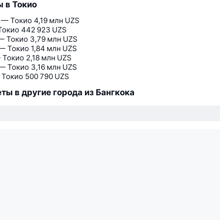
 в Токио
 — Токио
4,19 млн UZS
Токио
442 923 UZS
— Токио
3,79 млн UZS
— Токио
1,84 млн UZS
 Токио
2,18 млн UZS
— Токио
3,16 млн UZS
 Токио
500 790 UZS
ты в другие города из Бангкока