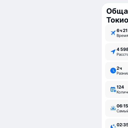
Общая
Токи
6 ⁠ч 21
Врем
4 59
Расс
2 ⁠ч
Разн
124
Коли
06:1
Самы
02:3