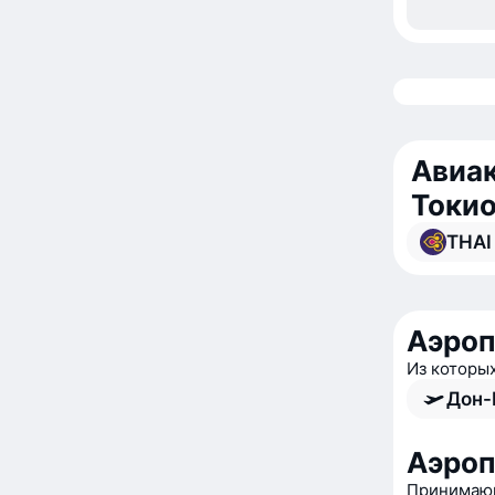
Авиак
Токи
THAI
Аэроп
Из которы
Дон-
Аэроп
Принимающ