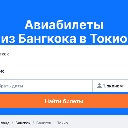
Авиабилеты
из Бангкока в Токио
рать даты
1, эконом
Найти билеты
иланд
/
Бангкок
/
Бангкок — Токио