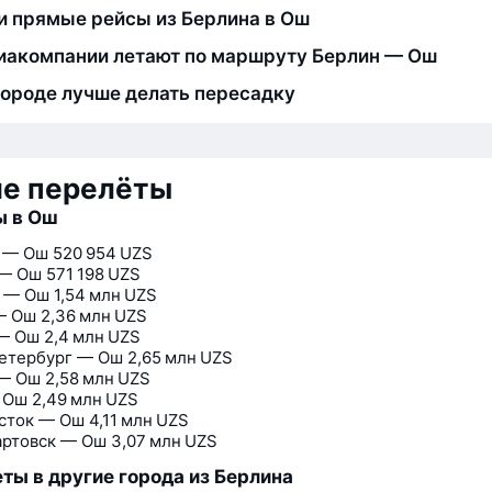
и прямые рейсы из Берлина в Ош
иакомпании летают по маршруту Берлин — Ош
городе лучше делать пересадку
ие перелёты
ы в Ош
 — Ош
520 954 UZS
 — Ош
571 198 UZS
 — Ош
1,54 млн UZS
— Ош
2,36 млн UZS
— Ош
2,4 млн UZS
етербург — Ош
2,65 млн UZS
 — Ош
2,58 млн UZS
 Ош
2,49 млн UZS
сток — Ош
4,11 млн UZS
ртовск — Ош
3,07 млн UZS
ты в другие города из Берлина