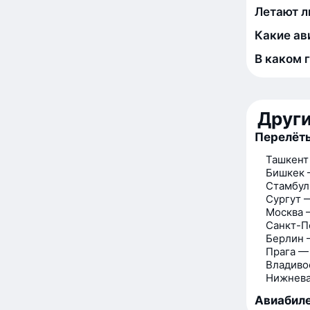
Летают л
Какие ав
В каком 
Друг
Перелёт
Ташкент
Бишкек
Стамбул
Сургут 
Москва 
Санкт-П
Берлин
Прага —
Владиво
Нижнева
Авиабиле