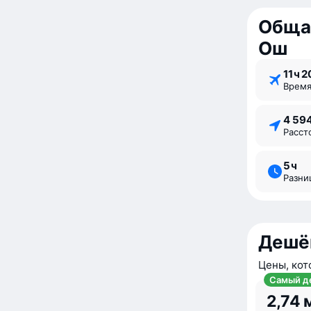
Обща
Ош
11 ⁠ч 2
Врем
4 59
Расс
5 ⁠ч
Разн
Дешё
Цены, кот
Самый д
2,74 