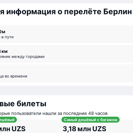
я информация о перелёте Берлин
0 ⁠м
я в пути
4 км
тояние между городами
ица во времени
вые билеты
орые пользователи нашли за последние 48 часов
ешёвый
Самый дешёвый с багажом
млн UZS
3,18 млн UZS