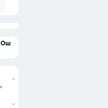
 Ош
от