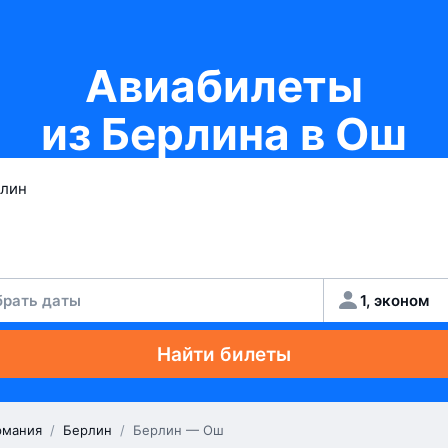
Авиабилеты
из Берлина в Ош
рать даты
1, эконом
Найти билеты
рмания
/
Берлин
/
Берлин — Ош