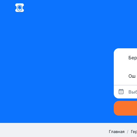
Выб
Главная
/
Ге