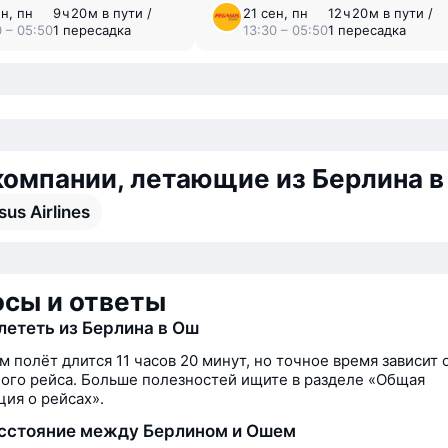
ен, пн
9 ⁠ч 20 ⁠м в пути /
21 сен, пн
12 ⁠ч 20 ⁠м в пути /
0 – 05:50
1 пересадка
13:30 – 05:50
1 пересадка
омпании, летающие из Берлина в
us Airlines
сы и ответы
лететь из Берлина в Ош
м полёт длится 11 часов 20 минут, но точное время зависит 
ого рейса. Больше полезностей ищите в разделе «Общая
ия о рейсах».
сстояние между Берлином и Ошем