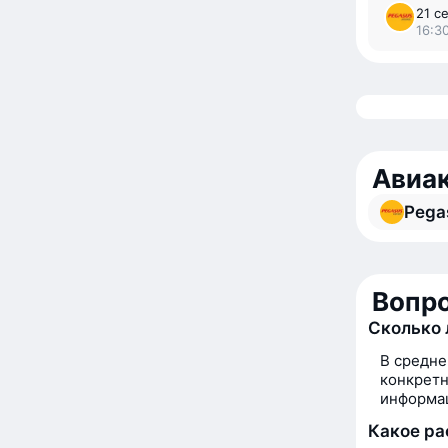
21 с
16:3
Авиак
Pegas
Вопро
Сколько 
В средне
конкретн
информац
Какое ра