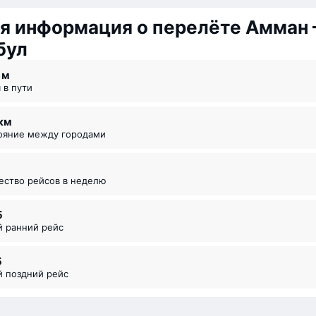
я информация о перелёте Амман
бул
8 ⁠м
я в пути
 км
тояние между городами
чество рейсов в неделю
5
й ранний рейс
5
й поздний рейс