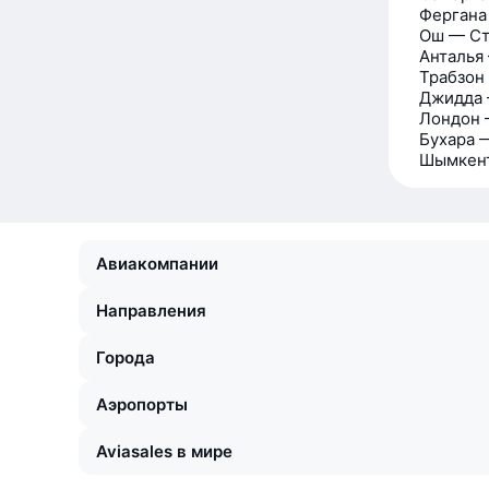
Фергана
Ош — Ст
Анталья
Трабзон
Джидда 
Лондон 
Бухара 
Шымкент
Авиакомпании
Направления
Города
Аэропорты
Aviasales в мире