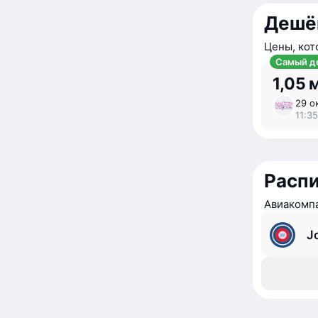
Дешё
Цены, кот
Самый д
1,05 
29 ок
11:35
Расп
Авиакомпа
J