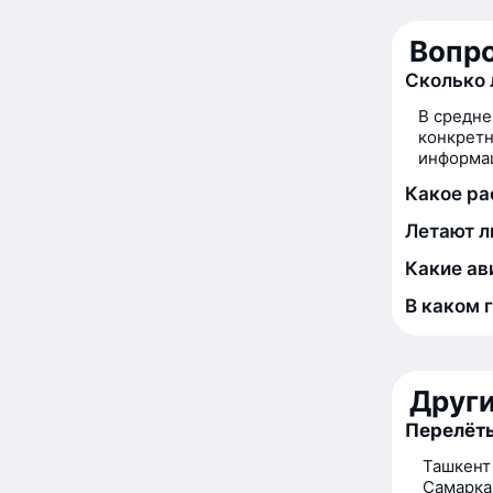
Вопро
Сколько 
В средне
конкретн
информац
Какое ра
Летают л
Какие ав
В каком 
Друг
Перелёты
Ташкент
Самарка