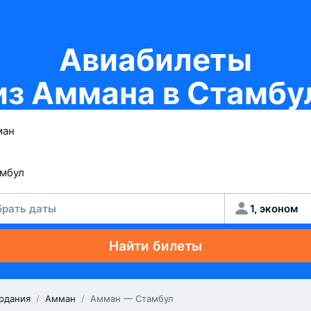
Авиабилеты
из Аммана в Стамбу
рать даты
1, эконом
Найти билеты
рдания
/
Амман
/
Амман — Стамбул