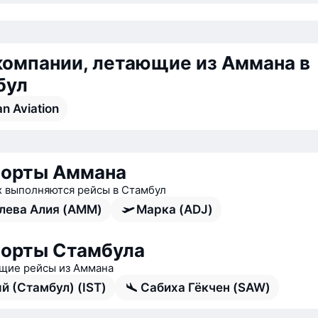
омпании, летающие из Аммана в
бул
n Aviation
порты Аммана
х выполняются рейсы в Стамбул
лева Алия (AMM)
Марка (ADJ)
орты Стамбула
ие рейсы из Аммана
й (Стамбул) (IST)
Сабиха Гёкчен (SAW)