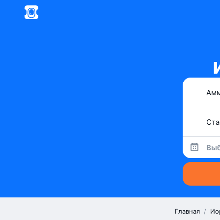
Выб
Главная
/
Ио