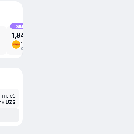
Прямой
1,84 млн UZS
16 сен, ср
2 ⁠ч 30 ⁠м в пути
/
03:25 – 05:55
прямой
, пт, сб
лн UZS