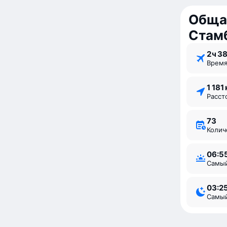
Обща
Стам
2 ⁠ч 3
Врем
1 181
Расс
73
Коли
06:5
Самы
03:2
Самы