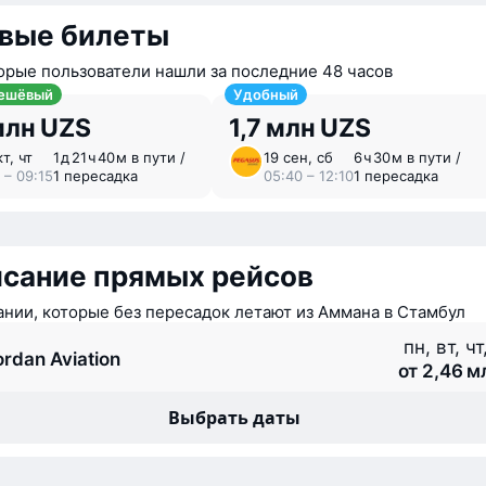
вые билеты
орые пользователи нашли за последние 48 часов
ешёвый
Удобный
млн UZS
1,7 млн UZS
т, чт
1 ⁠д 21 ⁠ч 40 ⁠м в пути /
19 сен, сб
6 ⁠ч 30 ⁠м в пути /
 – 09:15
1 пересадка
05:40 – 12:10
1 пересадка
исание прямых рейсов
нии, которые без пересадок летают из Аммана в Стамбул
пн, вт, чт
ordan Aviation
от 2,46 м
Выбрать даты