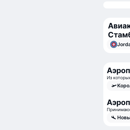
Авиак
Стам
Jorda
Аэро
Из которы
Коро
Аэроп
Принимающ
Новы