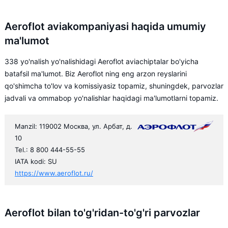
Aeroflot aviakompaniyasi haqida umumiy
ma'lumot
338 yo'nalish yo'nalishidagi Aeroflot aviachiptalar bo'yicha
batafsil ma'lumot. Biz Aeroflot ning eng arzon reyslarini
qo'shimcha to'lov va komissiyasiz topamiz, shuningdek, parvozlar
jadvali va ommabop yo'nalishlar haqidagi ma'lumotlarni topamiz.
Manzil: 119002 Москва, ул. Арбат, д.
10
Tel.: 8 800 444-55-55
IATA kodi: SU
https://www.aeroflot.ru/
Aeroflot bilan to'g'ridan-to'g'ri parvozlar