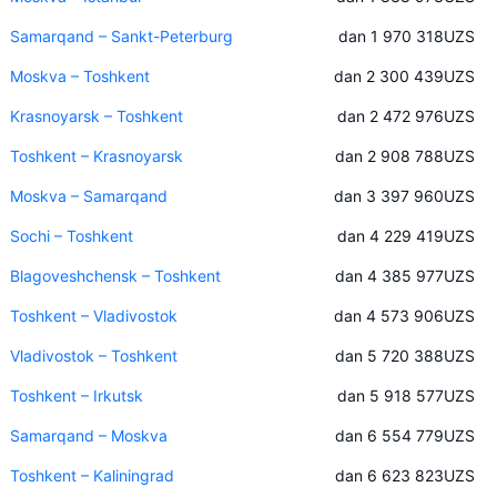
Samarqand – Sankt-Peterburg
dan 1 970 318
UZS
Moskva – Toshkent
dan 2 300 439
UZS
Krasnoyarsk – Toshkent
dan 2 472 976
UZS
Toshkent – Krasnoyarsk
dan 2 908 788
UZS
Moskva – Samarqand
dan 3 397 960
UZS
Sochi – Toshkent
dan 4 229 419
UZS
Blagoveshchensk – Toshkent
dan 4 385 977
UZS
Toshkent – Vladivostok
dan 4 573 906
UZS
Vladivostok – Toshkent
dan 5 720 388
UZS
Toshkent – Irkutsk
dan 5 918 577
UZS
Samarqand – Moskva
dan 6 554 779
UZS
Toshkent – Kaliningrad
dan 6 623 823
UZS