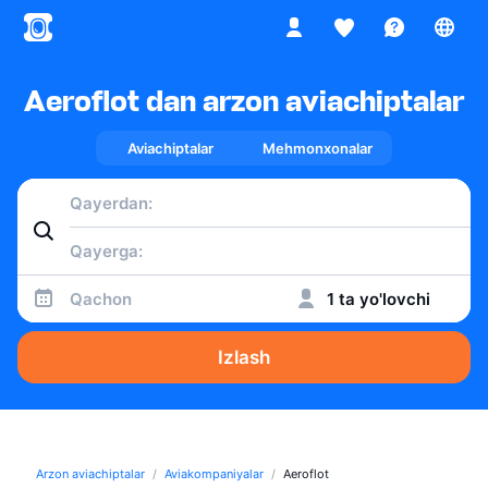
Aeroflot dan arzon aviachiptalar
Aviachiptalar
Mehmonxonalar
Qachon
1 ta yo'lovchi
Izlash
Arzon aviachiptalar
Aviakompaniyalar
Aeroflot