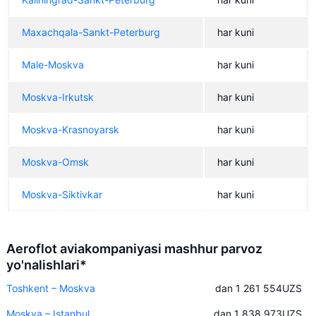
Maxachqala-Sankt-Peterburg
har kuni
Male-Moskva
har kuni
Moskva-Irkutsk
har kuni
Moskva-Krasnoyarsk
har kuni
Moskva-Omsk
har kuni
Moskva-Siktivkar
har kuni
Aeroflot aviakompaniyasi mashhur parvoz
yo'nalishlari*
Toshkent – Moskva
dan 1 261 554
UZS
Moskva – Istanbul
dan 1 838 973
UZS