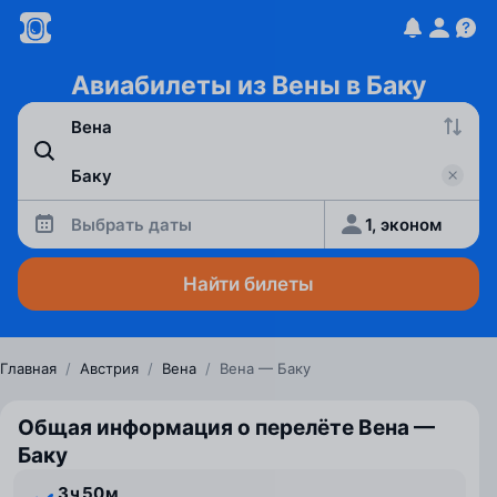
Авиабилеты из Вены в Баку
Выбрать даты
1, эконом
Найти билеты
Главная
/
Австрия
/
Вена
/
Вена — Баку
Общая информация о перелёте Вена —
Баку
3 ⁠ч 50 ⁠м