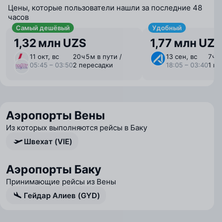
Цены, которые пользователи нашли за последние 48
часов
Самый дешёвый
Удобный
1,32 млн UZS
1,77 млн UZS
11 окт, вс
20 ⁠ч 5 ⁠м в пути /
13 сен, вс
7 ⁠ч 
05:45 – 03:50
2 пересадки
18:05 – 03:40
1 п
Аэропорты Вены
Из которых выполняются рейсы в Баку
Швехат (VIE)
Аэропорты Баку
Принимающие рейсы из Вены
Гейдар Алиев (GYD)