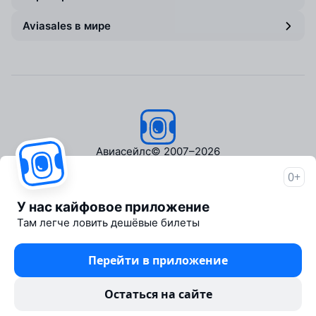
Aviasales в мире
Авиасейлс
© 2007–2026
0+
Об Авиасейлс
Пресс‑центр
У нас кайфовое приложение
Travelpayouts
Там легче ловить дешёвые билеты
Партнёрская программа
Медиа Yo'lovchi
Перейти в приложение
Трэвел‑медиа Aviasales.uz
Юридические документы
Остаться на сайте