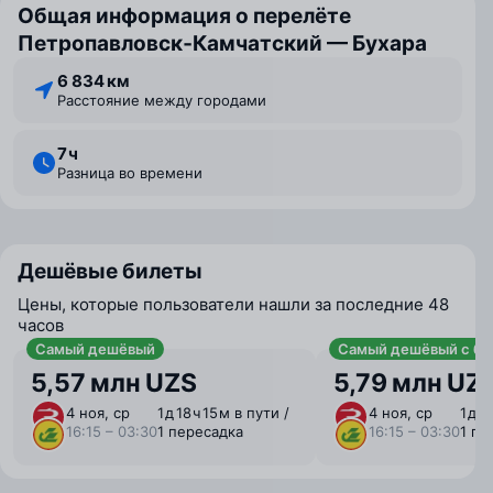
Общая информация о перелёте
Петропавловск‑Камчатский — Бухара
6 834 км
Расстояние между городами
7 ⁠ч
Разница во времени
Дешёвые билеты
Цены, которые пользователи нашли за последние 48
часов
Самый дешёвый
Самый дешёвый с ба
5,57 млн UZS
5,79 млн UZ
4 ноя, ср
1 ⁠д 18 ⁠ч 15 ⁠м в пути /
4 ноя, ср
1 ⁠д 1
16:15 – 03:30
1 пересадка
16:15 – 03:30
1 пе