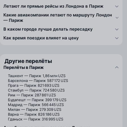
Летают ли прямые рейсы из Лондона в Париж
Какие авиакомпании летают по маршруту Лондон
— Париж
В каком городе лучше делать пересадку
Как время поездки влияет на цену
Другие перелёты
Перелёты в Париж
Ташкент — Париж
1,86 млн UZS
Барселона — Париж
587 172 UZS
Прага — Париж
821 693 UZS
Стамбул — Париж
724 580 UZS
Рим — Париж
287 861 UZS
Будапешт — Париж
399 179 UZS
Мадрид — Париж
566 445 UZS
Милан — Париж
279 309 UZS
Варна — Париж
826 186 UZS
Гданьск — Париж
316 995 UZS