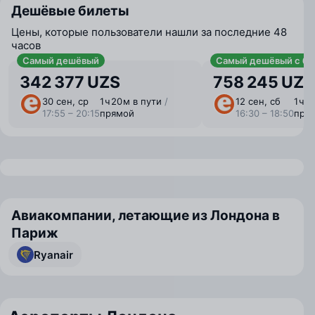
Дешёвые билеты
Цены, которые пользователи нашли за последние 48
часов
Самый дешёвый
Самый дешёвый с ба
342 377 UZS
758 245 UZS
30 сен, ср
1 ⁠ч 20 ⁠м в пути
/
12 сен, сб
1 ⁠ч 
17:55 – 20:15
прямой
16:30 – 18:50
пря
Авиакомпании, летающие из Лондона в
Париж
Ryanair