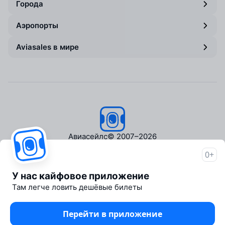
Города
Аэропорты
Aviasales в мире
Авиасейлс
© 2007–2026
0+
Об Авиасейлс
Пресс‑центр
У нас кайфовое приложение
Travelpayouts
Там легче ловить дешёвые билеты
Партнёрская программа
Медиа Yo'lovchi
Перейти в приложение
Трэвел‑медиа Aviasales.uz
Юридические документы