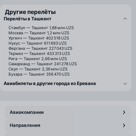
Другие перелёты
Перелёты в Ташкент
Стамбул — Ташкент
1,88 млн UZS
Москва — Ташкент
1,2 млн UZS
Ургенч — Ташкент
402 518 UZS
Нукус — Ташкент
611 693 UZS
Фергана — Ташкент
227 043 UZS
Термез — Ташкент
433 313 UZS
Рига — Ташкент
2,66 млн UZS
Самарканд — Ташкент
241 278 UZS
Сеул — Ташкент
2,36 млн UZS
Бухара — Ташкент
356 470 UZS
Авиабилеты в другие города из Еревана
Авиакомпании
Направления