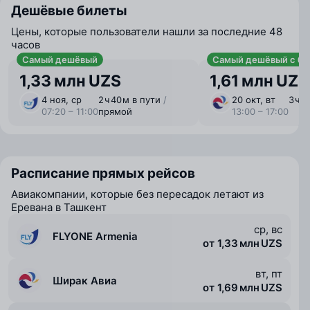
Дешёвые билеты
Цены, которые пользователи нашли за последние 48
часов
Самый дешёвый
Самый дешёвый с ба
1,33 млн UZS
1,61 млн UZS
4 ноя, ср
2 ⁠ч 40 ⁠м в пути
/
20 окт, вт
3 ⁠ч 
07:20 – 11:00
прямой
13:00 – 17:00
Расписание прямых рейсов
Авиакомпании, которые без пересадок летают из
Еревана в Ташкент
ср, вс
FLYONE Armenia
от 1,33 млн UZS
вт, пт
Ширак Авиа
от 1,69 млн UZS