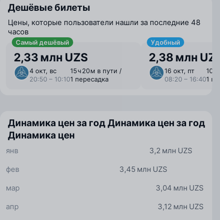
Дешёвые билеты
Цены, которые пользователи нашли за последние 48
часов
Самый дешёвый
Удобный
2,33 млн UZS
2,38 млн UZ
4 окт, вс
15 ⁠ч 20 ⁠м в пути /
16 окт, пт
10 ⁠ч
20:50 – 10:10
1 пересадка
08:20 – 16:40
1 п
Динамика цен за год
Динамика цен за год
Динамика цен
янв
3,2 млн UZS
фев
3,45 млн UZS
мар
3,04 млн UZS
апр
3,12 млн UZS