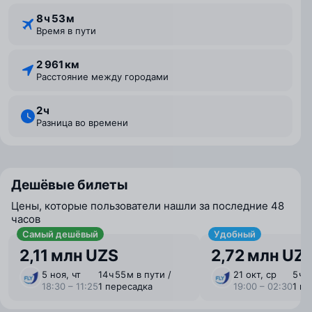
8 ⁠ч 53 ⁠м
Время в пути
2 961 км
Расстояние между городами
2 ⁠ч
Разница во времени
Дешёвые билеты
Цены, которые пользователи нашли за последние 48
часов
Самый дешёвый
Удобный
2,11 млн UZS
2,72 млн UZ
5 ноя, чт
14 ⁠ч 55 ⁠м в пути /
21 окт, ср
5 ⁠ч 
18:30 – 11:25
1 пересадка
19:00 – 02:30
1 п