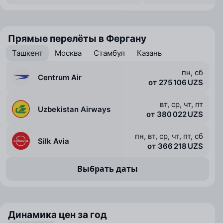
Прямые перелёты в Фергану
Ташкент
Москва
Стамбул
Казань
пн, сб
Centrum Air
от 275 106 UZS
вт, ср, чт, пт
Uzbekistan Airways
от 380 022 UZS
пн, вт, ср, чт, пт, сб
Silk Avia
от 366 218 UZS
Выбрать даты
Динамика цен за год