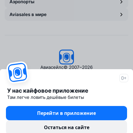
Аэропорты
Aviasales в мире
Авиасейлс
© 2007–2026
0+
Об Авиасейлс
Пресс‑центр
У нас кайфовое приложение
Travelpayouts
Там легче ловить дешёвые билеты
Партнёрская программа
Медиа Yo'lovchi
Перейти в приложение
Трэвел‑медиа Aviasales.uz
Юридические документы
Остаться на сайте