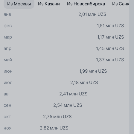
Из Москвы
Из Казани
Из Новосибирска
Из Санкт
янв
2,01 млн UZS
фев
1,51 млн UZS
мар
1,17 млн UZS
апр
1,45 млн UZS
май
1,37 млн UZS
июн
1,99 млн UZS
июл
2,18 млн UZS
авг
2,41 млн UZS
сен
2,54 млн UZS
окт
2,75 млн UZS
ноя
2,82 млн UZS