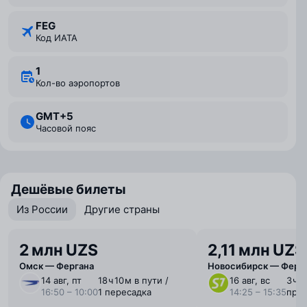
FEG
Код ИАТА
1
Кол-во аэропортов
GMT+5
Часовой пояс
Дешёвые билеты
Из России
Другие страны
2 млн UZS
2,11 млн UZS
Омск — Фергана
Новосибирск — Ферг
14 авг, пт
18 ⁠ч 10 ⁠м в пути /
16 авг, вс
3 ⁠ч 
16:50 – 10:00
1 пересадка
14:25 – 15:35
пря