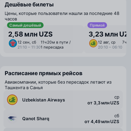
Дешёвые билеты
Цены, которые пользователи нашли за последние 48
часов
Самый дешёвый
Прямой
2,58 млн UZS
3,23 млн UZ
12 сен, сб
11 ⁠ч 20 ⁠м в пути /
12 авг, ср
7 ⁠ч 
21:10 – 11:30
1 пересадка
20:10 – 06:10
Расписание прямых рейсов
Авиакомпании, которые без пересадок летают из
Ташкента в Санья
ср
Uzbekistan Airways
от 3,3 млн UZS
сб
Qanot Sharq
от 4,49 млн UZS