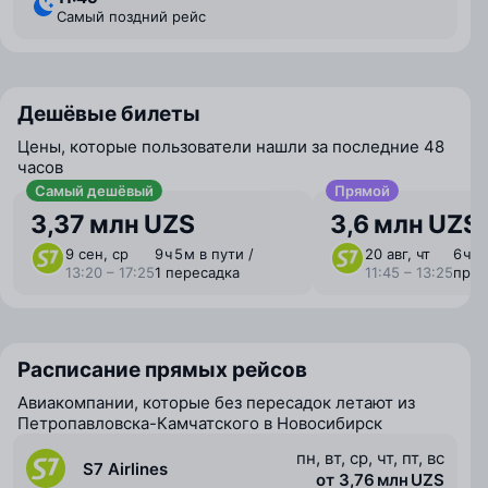
Самый поздний рейс
Дешёвые билеты
Цены, которые пользователи нашли за последние 48
часов
Самый дешёвый
Прямой
3,37 млн UZS
3,6 млн UZS
9 сен, ср
9 ⁠ч 5 ⁠м в пути /
20 авг, чт
6 ⁠ч 
13:20 – 17:25
1 пересадка
11:45 – 13:25
пря
Расписание прямых рейсов
Авиакомпании, которые без пересадок летают из
Петропавловска-Камчатского в Новосибирск
пн, вт, ср, чт, пт, вс
S7 Airlines
от 3,76 млн UZS