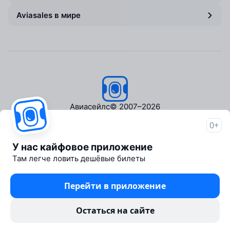
Aviasales в мире
Авиасейлс
© 2007–2026
0+
Об Авиасейлс
Пресс‑центр
У нас кайфовое приложение
Travelpayouts
Там легче ловить дешёвые билеты
Партнёрская программа
Медиа Yo'lovchi
Перейти в приложение
Трэвел‑медиа Aviasales.uz
Юридические документы
Остаться на сайте