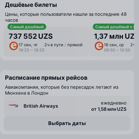
Дешёвые билеты
Цены, которые пользователи нашли за последние 48
часов
Самый дешёвый
Самый дешёвый с ба
737 552 UZS
1,37 млн UZ
17 сен, чт
2 ⁠ч в пути
/
прямой
16 сен, ср
2 ⁠ч
18:25 – 19:25
09:50 – 10:50
Расписание прямых рейсов
Авиакомпании, которые без пересадок летают из
Мюнхена в Лондон
ежедневно
British Airways
от 1,58 млн UZS
Выбрать даты