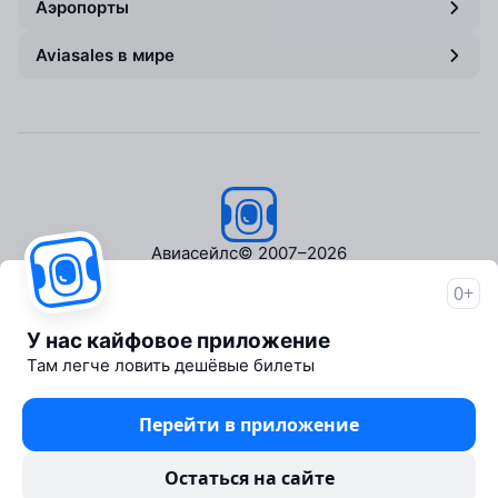
Аэропорты
Aviasales в мире
Авиасейлс
© 2007–2026
0+
Об Авиасейлс
Пресс‑центр
У нас кайфовое приложение
Travelpayouts
Там легче ловить дешёвые билеты
Партнёрская программа
Медиа Yo'lovchi
Перейти в приложение
Трэвел‑медиа Aviasales.uz
Юридические документы
Остаться на сайте