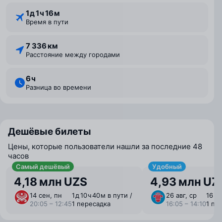
1 ⁠д 1 ⁠ч 16 ⁠м
Время в пути
7 336 км
Расстояние между городами
6 ⁠ч
Разница во времени
Дешёвые билеты
Цены, которые пользователи нашли за последние 48
часов
Самый дешёвый
Удобный
4,18 млн UZS
4,93 млн UZ
14 сен, пн
1 ⁠д 10 ⁠ч 40 ⁠м в пути /
26 авг, ср
16 ⁠ч 
20:05 – 12:45
1 пересадка
16:05 – 14:10
1 пе