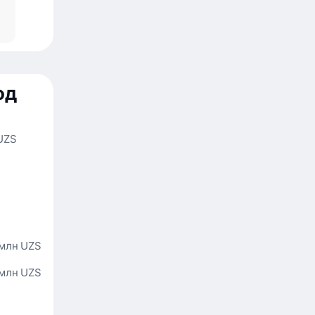
од
UZS
 млн UZS
 млн UZS