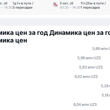
г, сб
1 ⁠д 1 ⁠ч в пути /
3 окт, сб
11 ⁠ч 25 ⁠м в пути /
 – 16:30
3 пересадки
00:20 – 14:30
1 пересадка
ика цен за год
Динамика цен за г
мика цен
5,66 млн 
5,96 млн UZS
5,93 млн UZS
6,02 млн UZS
5,28
5,18
6,04 млн UZS