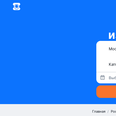
и
Выб
Главная
/
Ро