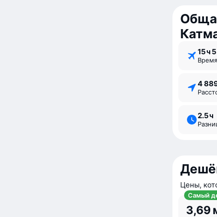
Обща
Катм
15 ⁠ч 
Врем
4 88
Расс
2.5 ⁠ч
Разн
Дешё
Цены, кот
Самый д
3,69 