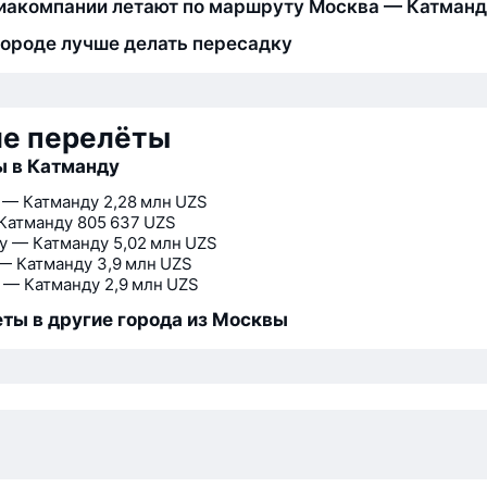
иакомпании летают по маршруту Москва — Катман
городе лучше делать пересадку
ие перелёты
 в Катманду
 — Катманду
2,28 млн UZS
Катманду
805 637 UZS
у — Катманду
5,02 млн UZS
— Катманду
3,9 млн UZS
 — Катманду
2,9 млн UZS
ты в другие города из Москвы