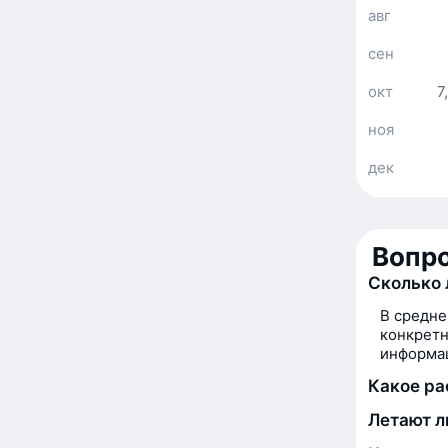
авг
сен
окт
7
ноя
дек
Вопро
Сколько 
В средне
конкретн
информац
Какое ра
Летают л