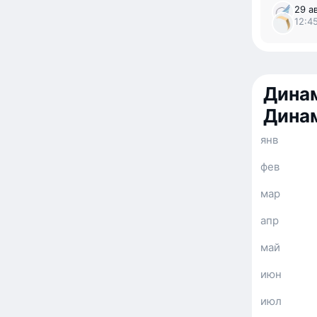
29 ав
12:45
Динам
Дина
янв
фев
мар
апр
май
июн
июл