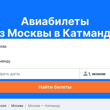
Авиабилеты
з Москвы в Катман
рать даты
1, эконом
Найти билеты
ссия
/
Москва
/
Москва — Катманду