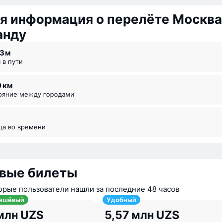
я информация о перелёте Москв
анду
53 ⁠м
я в пути
9 км
тояние между городами
ица во времени
вые билеты
орые пользователи нашли за последние 48 часов
ешёвый
Удобный
млн UZS
5,57 млн UZS