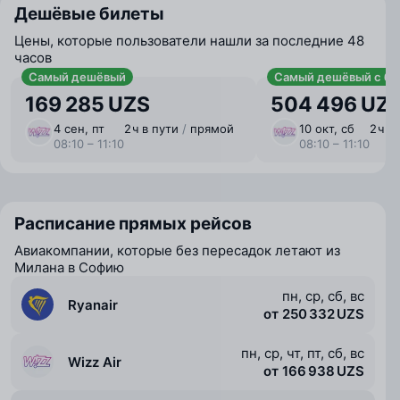
Дешёвые билеты
Цены, которые пользователи нашли за последние 48
часов
Самый дешёвый
Самый дешёвый с ба
169 285 UZS
504 496 UZ
4 сен, пт
2 ⁠ч в пути
/
прямой
10 окт, сб
2 ⁠ч 
08:10 – 11:10
08:10 – 11:10
Расписание прямых рейсов
Авиакомпании, которые без пересадок летают из
Милана в Софию
пн, ср, сб, вс
Ryanair
от 250 332 UZS
пн, ср, чт, пт, сб, вс
Wizz Air
от 166 938 UZS