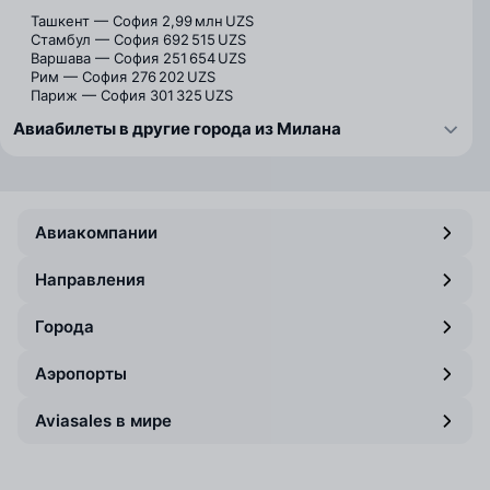
Ташкент — София
2,99 млн UZS
Стамбул — София
692 515 UZS
Варшава — София
251 654 UZS
Рим — София
276 202 UZS
Париж — София
301 325 UZS
Авиабилеты в другие города из Милана
Авиакомпании
Направления
Города
Аэропорты
Aviasales в мире