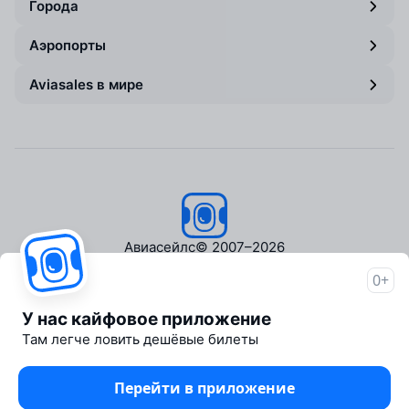
Города
Аэропорты
Aviasales в мире
Авиасейлс
© 2007–2026
0+
Об Авиасейлс
Пресс‑центр
У нас кайфовое приложение
Travelpayouts
Там легче ловить дешёвые билеты
Партнёрская программа
Медиа Yo'lovchi
Перейти в приложение
Трэвел‑медиа Aviasales.uz
Юридические документы