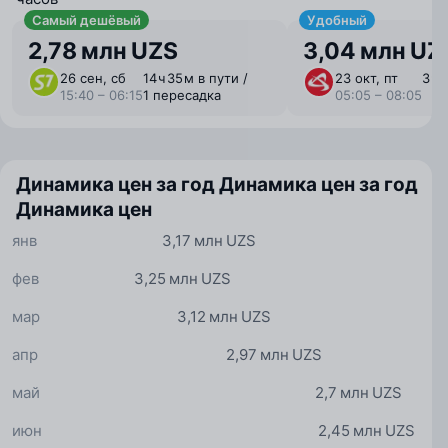
Самый дешёвый
Удобный
2,78 млн UZS
3,04 млн UZ
26 сен, сб
14 ⁠ч 35 ⁠м в пути /
23 окт, пт
3 ⁠ч
15:40 – 06:15
1 пересадка
05:05 – 08:05
Динамика цен за год
Динамика цен за год
Динамика цен
янв
3,17 млн UZS
фев
3,25 млн UZS
мар
3,12 млн UZS
апр
2,97 млн UZS
май
2,7 млн UZS
июн
2,45 млн UZS