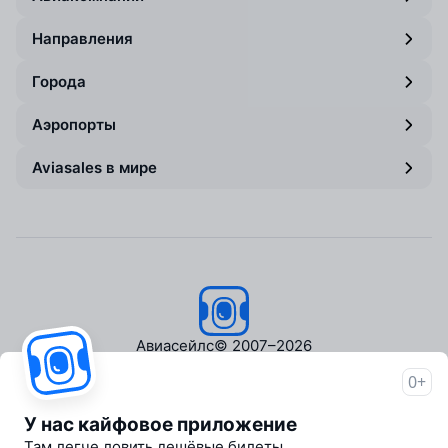
Направления
Города
Аэропорты
Aviasales в мире
Авиасейлс
© 2007–2026
0+
Об Авиасейлс
Пресс‑центр
У нас кайфовое приложение
Travelpayouts
Там легче ловить дешёвые билеты