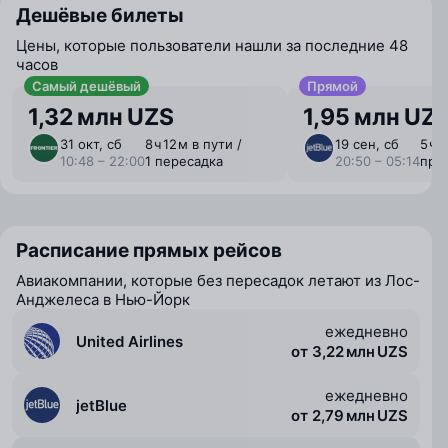
Дешёвые билеты
Цены, которые пользователи нашли за последние 48
часов
Самый дешёвый
Прямой
1,32 млн UZS
1,95 млн UZ
31 окт, сб
8 ⁠ч 12 ⁠м в пути /
19 сен, сб
5 ⁠ч 
10:48 – 22:00
1 пересадка
20:50 – 05:14
пря
Расписание прямых рейсов
Авиакомпании, которые без пересадок летают из Лос-
Анджелеса в Нью-Йорк
ежедневно
United Airlines
от 3,22 млн UZS
ежедневно
jetBlue
от 2,79 млн UZS