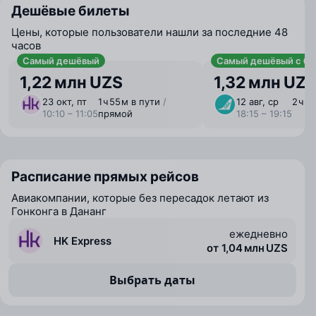
Дешёвые билеты
Цены, которые пользователи нашли за последние 48
часов
Самый дешёвый
Самый дешёвый с ба
1,22 млн UZS
1,32 млн UZ
23 окт, пт
1 ⁠ч 55 ⁠м в пути
/
12 авг, ср
2 ⁠ч 
10:10 – 11:05
прямой
18:15 – 19:15
Расписание прямых рейсов
Авиакомпании, которые без пересадок летают из
Гонконга в Дананг
ежедневно
HK Express
от 1,04 млн UZS
Выбрать даты