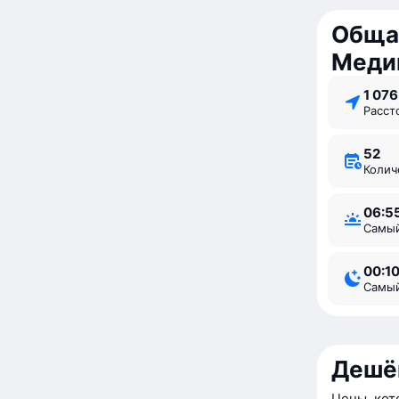
Обща
Меди
1 07
Расс
52
Коли
06:5
Самы
00:1
Самы
Дешё
Цены, кот