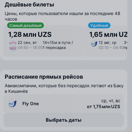
Дешёвые билеты
Цены, которые пользователи нашли за последние 48
часов
Самый дешёвый
Удобный
1,28 млн UZS
1,65 млн UZ
22 сен, вт
14 ⁠ч 15 ⁠м в пути /
12 авг, ср
3 ⁠ч 
04:50 – 18:05
1 пересадка
02:10 – 04:40
пря
Расписание прямых рейсов
Авиакомпании, которые без пересадок летают из Баку
в Кишинёв
ср, чт, вс
Fly One
от 1,75 млн UZS
Выбрать даты