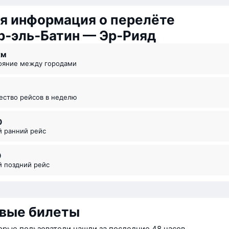
я информация о перелёте
р‑эль‑Батин — Эр‑Рияд
км
тояние между городами
чество рейсов в неделю
0
й ранний рейс
0
й поздний рейс
вые билеты
орые пользователи нашли за последние 48 часов