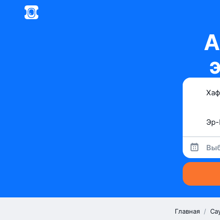
А
Выб
Главная
/
Са