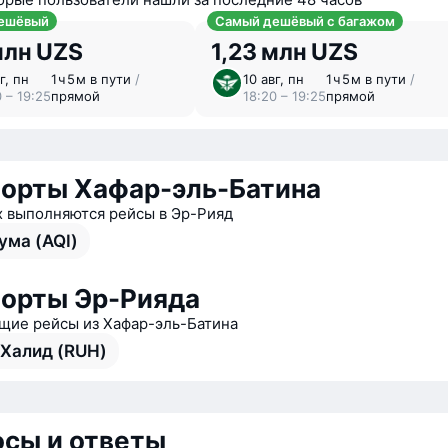
ешёвый
Самый дешёвый с багажом
млн UZS
1,23 млн UZS
г, пн
1 ⁠ч 5 ⁠м в пути
/
10 авг, пн
1 ⁠ч 5 ⁠м в пути
/
 – 19:25
прямой
18:20 – 19:25
прямой
орты Хафар-эль-Батина
х выполняются рейсы в Эр-Рияд
ума (AQI)
орты Эр-Рияда
ие рейсы из Хафар-эль-Батина
 Халид (RUH)
сы и ответы