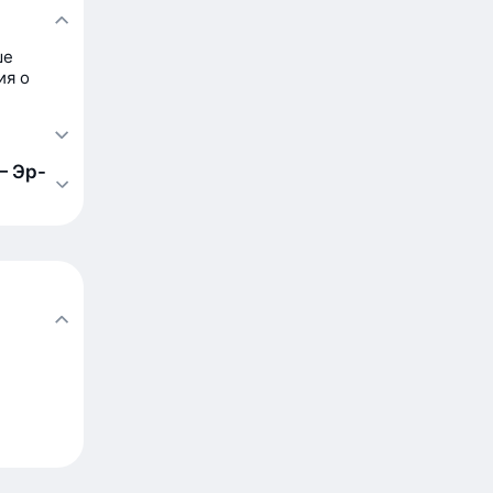
ше
ия о
— Эр-