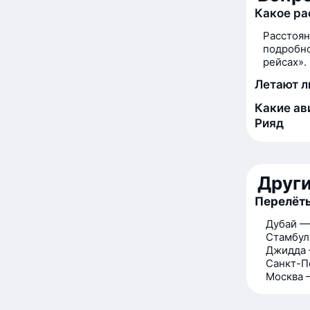
Какое ра
Расстоян
подробно
рейсах».
Летают л
Какие ав
Рияд
Друг
Перелёты
Дубай —
Стамбул
Джидда 
Санкт-П
Москва 