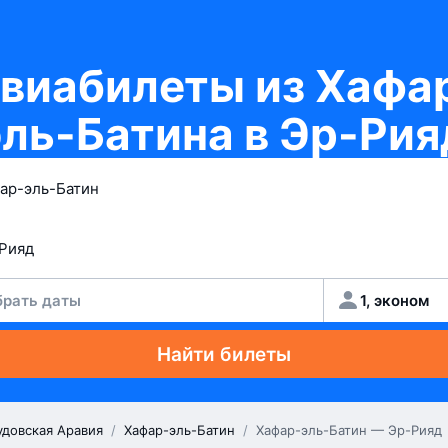
виабилеты из Хафа
эль-Батина в Эр-Рия
рать даты
1, эконом
Найти билеты
удовская Аравия
/
Хафар-эль-Батин
/
Хафар-эль-Батин — Эр-Рияд