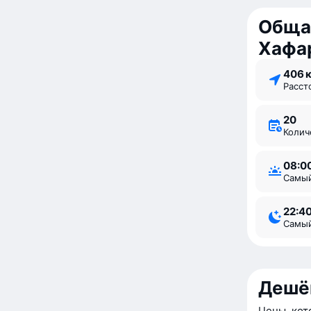
Обща
Хафа
406 
Расс
20
Коли
08:0
Самы
22:4
Самы
Дешё
Цены, кот