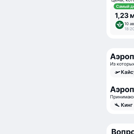
Самый д
1,23 
10 ав
18:20
Аэроп
Из которы
Кайс
Аэроп
Принимающ
Кинг
Вопро