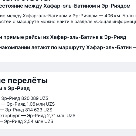
сстояние между Хафар-эль-Батином и Эр-Риядом
ие между Хафар-эль-Батином и Эр-Риядом — 406 км. Боль
стей о маршруте можно найти в разделе «Общая информац
и прямые рейсы из Хафар-эль-Батина в Эр-Рияд
иакомпании летают по маршруту Хафар-эль-Батин 
ие перелёты
 в Эр-Рияд
 Эр-Рияд
820 089 UZS
 — Эр-Рияд
1,06 млн UZS
— Эр-Рияд
814 623 UZS
етербург — Эр-Рияд
2,71 млн UZS
— Эр-Рияд
2,54 млн UZS